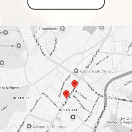
 avec point
age du corps
r un lâcher
e les points