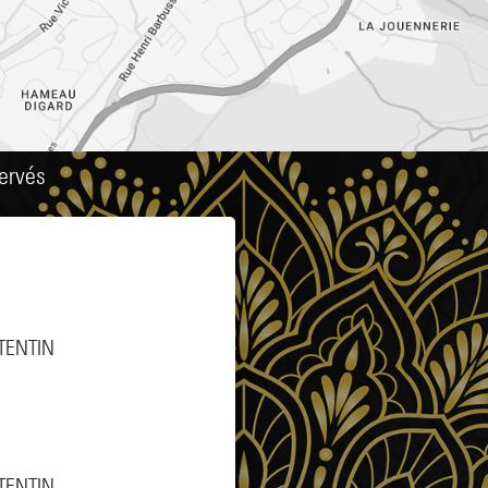
.
ervés
TENTIN
TENTIN