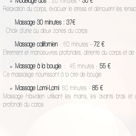
Modelage dos
: 20 minutes -
30 €
Relaxation du corps, évacuer le stress et dénouent les tensi
Massage 30 minutes : 37€
Choix d'une ou deux zones du corps
Massage californien
: 60 minutes -
72 €
Etirement et manoeuvres profondes, détente du corps et de l'
Massage à la bougie
: 45 minutes -
55 €
Ce massasge nourrissant à la cire de bougie
Massage Lomi-Lomi
: 60 minutes -
85 €
Massage Hawaïen utilisant les mains, les avants bras et 
profonde du corps
Massage pierre chaude
: 60 mi
tunes -
80
€
Ce massage procure une sensation de bien-être et de relaxa
Soulage les problèmes veineux, les douleurs articulaires et 