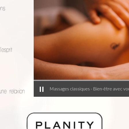
ons
esprit
Massages classiques - Bien-être avec vo
une relaxion
tion
les raideurs