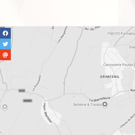
musculaires.
Massage signature avec pochon
: 60 minutes -
85 €
Massage détente avec pochonset massage en profondeur
de préssion sur le cuir cheveulu et les pieds
Massage enfants 30 minutes
:
35€
Massage femme enceinte :
45 minutes
60€
Cette prestation ne peut pas être réservée en ligne
Massage corps détente absolue:
1h15
80€
Evadez vous grâce à un temps méditation, suivi d'un mass
aux manoeuvres enveloppante, profondes et relaxantes pou
prise total.
Massage SHIATSU:
1h15
90€
Issue des massages traditionnels chinois, ce massage stimul