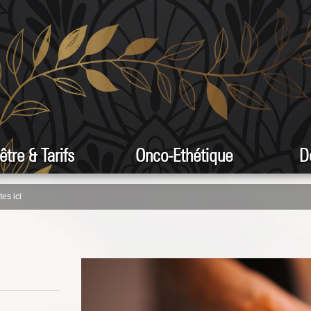
être & Tarifs
Onco-Ethétique
D
es ici